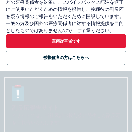
モデルナワクチン接種施設情報ページ開設お
どの医療関係者を対象に、スパイクバックス筋注を適正
にご使用いただくための情報を提供し、接種後の副反応
よび掲載方法のご案内
を疑う情報のご報告をいただくために開設しています。
被接種者およびご家族に向けて個別に接種医療機関情報を
一般の方及び国外の医療関係者に対する情報提供を目的
提供する専用ページを開設いたしました。 掲載をご希望
としたものではありませんので、ご了承ください。
の医療機関は、以下フォームよりお申し込みください。
被接種者向け情報サイトは
こちら
からご参照ください。
医療従事者です
掲載希望フォームは
こちら
からご参照ください。
医療従事者向けオンラインツ
被接種者の方はこちらへ
ール
副反応報告サイト
本サイトでは、当社製品の投与後に発生した副反応
をご報告いただけます。