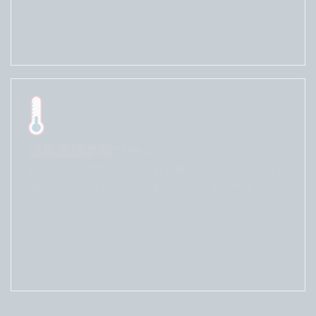
詳しくはこちら
温度逸脱参照ツール
投与前に温度逸脱が疑われる場合やシリンジの取り
扱いについては、下記の参照ツールをご利用くださ
い。
詳しくはこちら