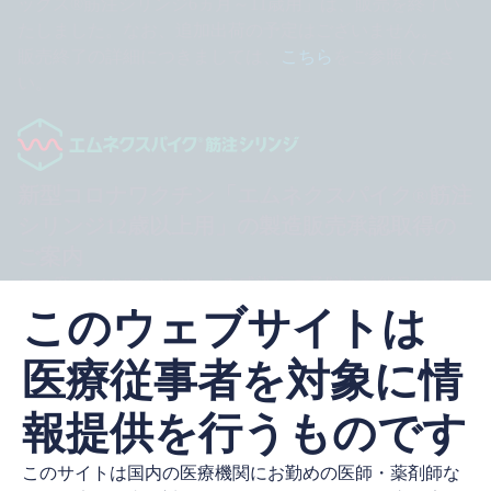
ックス®筋注シリンジ6ヵ月～11歳用」は、販売を終了い
たしました。なお、追加出荷の予定はございません。
販売終了の詳細につきましては、
こちら
をご参照くださ
い。
新型コロナワクチン「エムネクスパイク®筋注
シリンジ12歳以上用」の製造販売承認取得の
ご案内
この度、SARS-CoV-2による感染症の予防を効能又は効果
として、「エムネクスパイク®筋注シリンジ 12歳以上用」
このウェブサイトは
の製造販売承認を取得いたしました。本年秋頃に供給が開
始できるよう準備を進めております。
医療従事者を対象に情
詳しくは、
こちら
からご参照ください。
報提供を行うものです
このサイトは国内の医療機関にお勤めの医師・薬剤師な