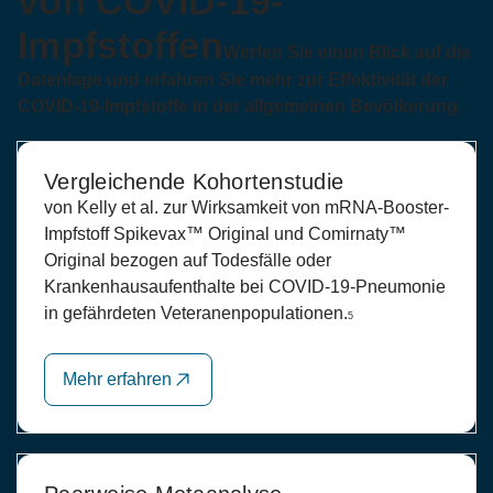
von COVID-19-
Impfstoffen
Werfen Sie einen Blick auf die
Datenlage und erfahren Sie mehr zur Effektivität der
COVID-19-Impfstoffe in der allgemeinen Bevölkerung.
Vergleichende Kohortenstudie
von Kelly et al. zur Wirksamkeit von mRNA-Booster-
Impfstoff Spikevax™ Original und Comirnaty™
Original bezogen auf Todesfälle oder
Krankenhausaufenthalte bei COVID-19-Pneumonie
in gefährdeten Veteranenpopulationen.
5
Mehr erfahren