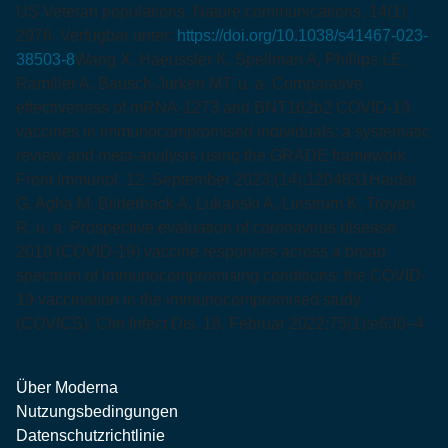
US Veteran populations. Nature communications, 14(1),
2976. Verfügbar unter:
https://doi.org/10.1038/s41467-023-
38503-8
Wang X, Haeussler K, Spellman A, Phillips LE,
Ramiller A, Bausch-Jurken MT, u. a. Comparative
effectiveness of mRNA-1273 and BNT162b2 COVID-19
vaccines in immunocompromised individuals: a systematic
review and meta-analysis using the GRADE framework.
Front Immunol. 12. September 2023;(14):1204831
Haidar
G, Agha M, Bilderback A, Lukanski A, Linstrum K, Troyan
R, u. a. Prospective evaluation of coronavirus disease
2019 (COVID-19) vaccine responses across a broad
spectrum of immunocompromising conditions: the COVID-
19 vaccination in the immunocompromised study
(COVICS). Clin Infect Dis. 18. Februar 2022;75(1):e630–4
Über Moderna
Nutzungsbedingungen
Datenschutzrichtlinie