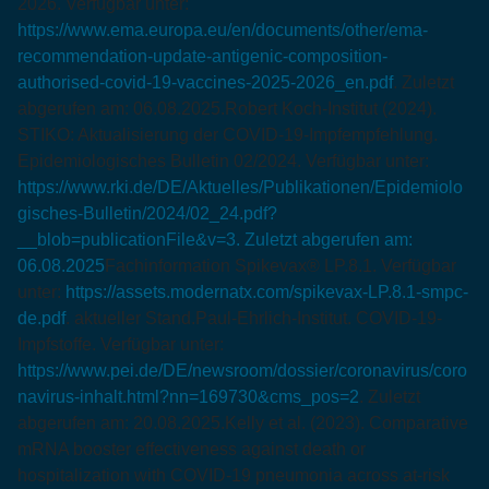
2026. Verfügbar unter:
https://www.ema.europa.eu/en/documents/other/ema-
recommendation-update-antigenic-composition-
authorised-covid-19-vaccines-2025-2026_en.pdf
. Zuletzt
abgerufen am: 06.08.2025.
Robert Koch-Institut (2024).
STIKO: Aktualisierung der COVID-19-Impfempfehlung.
Epidemiologisches Bulletin 02/2024. Verfügbar unter:
https://www.rki.de/DE/Aktuelles/Publikationen/Epidemiolo
gisches-Bulletin/2024/02_24.pdf?
__blob=publicationFile&v=3. Zuletzt abgerufen am:
06.08.2025
Fachinformation Spikevax® LP.8.1. Verfügbar
unter:
https://assets.modernatx.com/spikevax-LP.8.1-smpc-
de.pdf
. aktueller Stand.
Paul-Ehrlich-Institut. COVID-19-
Impfstoffe. Verfügbar unter:
https://www.pei.de/DE/newsroom/dossier/coronavirus/coro
navirus-inhalt.html?nn=169730&cms_pos=2
. Zuletzt
abgerufen am: 20.08.2025.
Kelly et al. (2023). Comparative
mRNA booster effectiveness against death or
hospitalization with COVID-19 pneumonia across at-risk