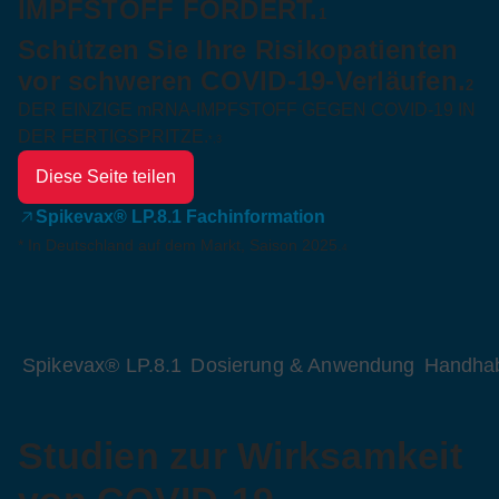
IMPFSTOFF FORDERT.
1
Schützen Sie Ihre Risikopatienten
vor schweren COVID-19-Verläufen.
2
DER EINZIGE mRNA-IMPFSTOFF GEGEN COVID-19 IN
DER FERTIGSPRITZE.
*,3
Diese Seite teilen
Spikevax® LP.8.1 Fachinformation
* In Deutschland auf dem Markt, Saison 2025.
4
Spikevax® LP.8.1
Dosierung & Anwendung
Handhab
Studien zur Wirksamkeit